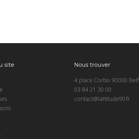
u site
Nous trouver
4 place Corbis 90000 Belf
ce
03 84 21 30 00
ses
contact@lattitude90.fr
tions
t