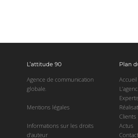
L’attitude 90
Plan d
Agence de communication
Accueil
globale.
L’agen
Experti
Mentions légales
Réalisa
Clients
Informations sur les droits
Actus
d'auteur
Contac