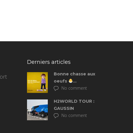
Derniers articles
Bonne chasse aux
ort
oeufs
…
No comment
H2WORLD TOUR :
GAUSSIN
No comment